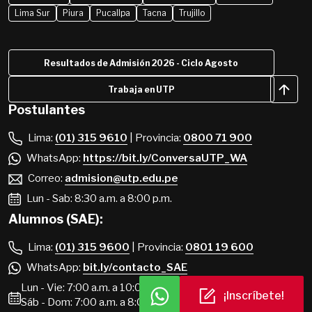
Lima Sur
Piura
Pucallpa
Tacna
Trujillo
Resultados de Admisión 2026 - Ciclo Agosto
Trabaja en UTP
Postulantes
Lima:
(01) 315 9610
| Provincia:
0800 71 900
WhatsApp:
https://bit.ly/ConversaUTP_WA
Correo:
admision@utp.edu.pe
Lun - Sab: 8:30 a.m. a 8:00 p.m.
Alumnos (SAE):
Lima:
(01) 315 9600
| Provincia:
0801 19 600
WhatsApp:
bit.ly/contacto_SAE
Lun - Vie: 7:00 a.m. a 10:00 p.m.
¡Inscríbete!
Sáb - Dom: 7:00 a.m. a 8:00 p.m.