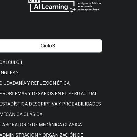
Ciclo
3
CÁLCULO 1
MICROEC
INGLÉS 3
INGLÉS 4
CIUDADANÍA Y REFLEXIÓN ÉTICA
ARQUITEC
PROBLEMAS Y DESAFÍOS EN EL PERÚ ACTUAL
TALLER 
ESTADÍSTICA DESCRIPTIVA Y PROBABILIDADES
ESTADÍST
MECÁNICA CLÁSICA
CÁLCULO 
LABORATORIO DE MECÁNICA CLÁSICA
PROCESOS
ADMINISTRACIÓN Y ORGANIZACIÓN DE