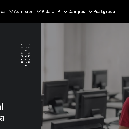
ras
Admisión
Vida UTP
Campus
Postgrado
l
ja