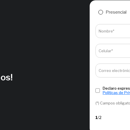
Presencial
Nombre*
Celular*
Correo electróni
ños!
Declaro expres
Políticas de Pr
(*) Campos obligat