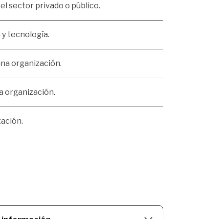
el sector privado o público.
 y tecnología.
na organización.
a organización.
zación.