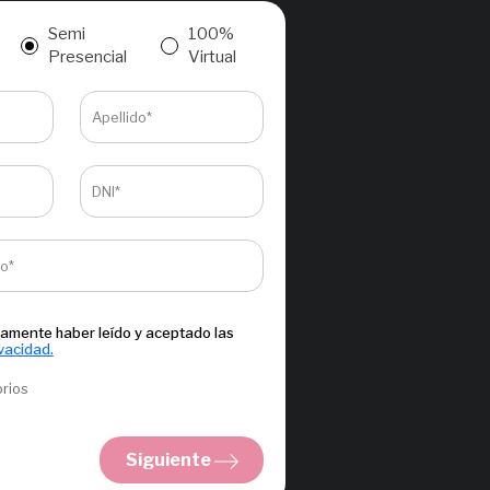
Semi
100%
Presencial
Virtual
Apellido*
DNI*
co*
amente haber leído y aceptado las
ivacidad.
orios
Siguiente