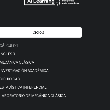
Ciclo
3
CÁLCULO 1
INGLÉS 4
INGLÉS 3
CÁLCULO 
MECÁNICA CLÁSICA
HERRAMI
DE DECIS
INVESTIGACIÓN ACADÉMICA
CIRCUITO
DIBUJO CAD
FUNDAME
ESTADÍSTICA INFERENCIAL
LABORAT
ELECTRO
LABORATORIO DE MECÁNICA CLÁSICA
ESTÁTICA