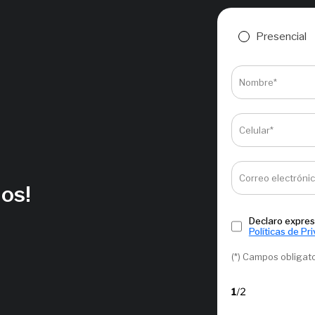
Presencial
Nombre*
Celular*
Correo electróni
ños!
Declaro expres
Políticas de Pr
(*) Campos obligat