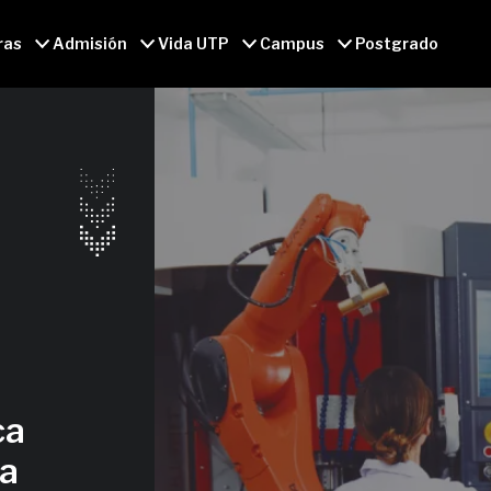
ras
Admisión
Vida UTP
Campus
Postgrado
ca
ja