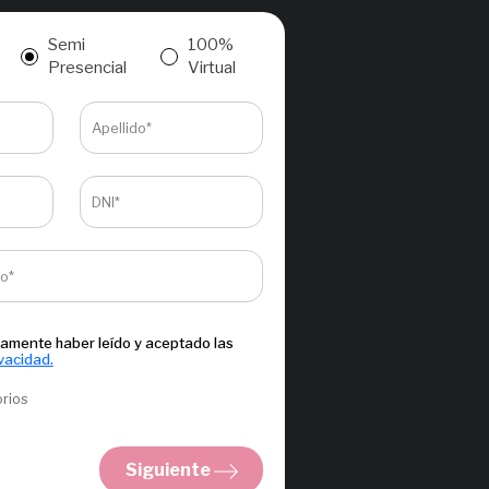
Semi
100%
Presencial
Virtual
Apellido*
DNI*
co*
amente haber leído y aceptado las
ivacidad.
orios
Siguiente